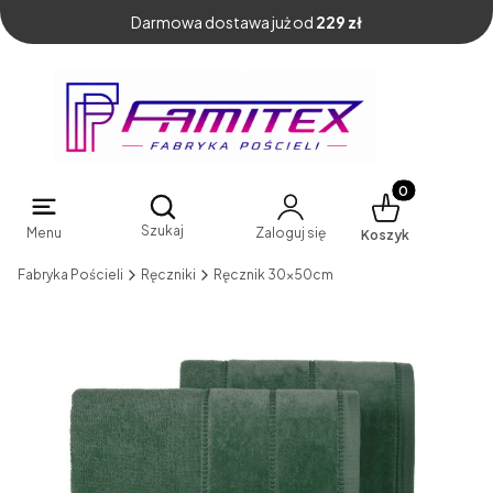
Darmowa dostawa już od
229 zł
Produkty w kosz
Otwórz wyszukiwarkę
Szukaj
Menu
Zaloguj się
Koszyk
Fabryka Pościeli
Ręczniki
Ręcznik 30x50cm