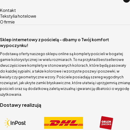
Kontakt
Tekstylia hotelowe
O firmie
Sklep internetowy z pościelą – dbamy o Twój komfort
wypoczynku!
Podstawą oferty naszego sklepu online są komplety pościeli w bogatej
gamie kolorystycznej i w wielu rozmiarach. To na przykład bestsellerowe
dwuczęściowe komplety w stonowanych kolorach, które będą pasowały
do każdej sypialni, a także kolorowe i wzorzyste poszwy i poszewki, w
kwiaty czy geometryczne wzory. Pościele posiadają szereg wygodnych
rozwiązań, jak ukryte zamki błyskawiczne, które ułatwią i uprzyjemnią zmianę
pościeli oraz są dodatkową zaletą wizualną i gwarancją dbałości o wygodę
użytkowania.
Dostawy realizują