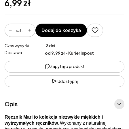
Cena
6,99 zł
Dodaj do koszyka
szt.
Czas wysyłki:
3 dni
Dostawa
od 9,99 zł
- Kurier Inpost
Zapytaj o produkt
Udostępnij
Opis
Ręcznik Mari to kolekcja niezwykle miękkich i
wytrzymałych ręczników.
Wykonany z naturalnej