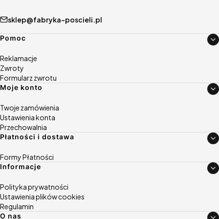
sklep@fabryka-poscieli.pl
Linki w stopce
Pomoc
Reklamacje
Zwroty
Formularz zwrotu
Moje konto
Twoje zamówienia
Ustawienia konta
Przechowalnia
Płatności i dostawa
Formy Płatności
Informacje
Polityka prywatności
Ustawienia plików cookies
Regulamin
O nas