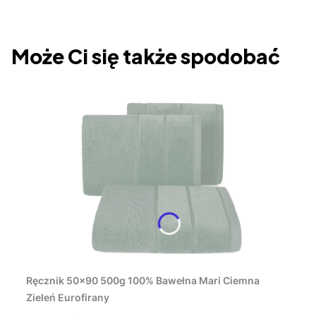
Może Ci się także spodobać
Do koszyka
Ręcznik 50x90 500g 100% Bawełna Mari Ciemna
Zieleń Eurofirany
Cena