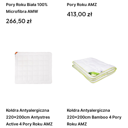
Pory Roku Biała 100%
Pory Roku AMZ
Microfibra AMW
Cena
413,00 zł
Cena
266,50 zł
Do
Do
koszyka
koszyka
Kołdra Antyalergiczna
Kołdra Antyalergiczna
220x200cm Antystres
220x200cm Bamboo 4 Pory
Active 4 Pory Roku AMZ
Roku AMZ