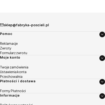
sklep@fabryka-poscieli.pl
Linki w stopce
Pomoc
Reklamacje
Zwroty
Formularz zwrotu
Moje konto
Twoje zamówienia
Ustawienia konta
Przechowalnia
Płatności i dostawa
Formy Płatności
Informacje
Polityka prywatności