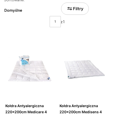
Lista produktów
Filtry
Domyślne
z 1
Do
Do
koszyka
koszyka
Kołdra Antyalergiczna
Kołdra Antyalergiczna
220x200cm Medicare 4
220x200cm Medisens 4