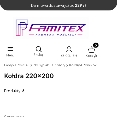
Darmowa dostawa już od
229 zł
Produkty w kosz
Otwórz wyszukiwarkę
Szukaj
Menu
Zaloguj się
Koszyk
Fabryka Pościeli
do Sypialni
Kołdry
Kołdry 4 Pory Roku
Kołdra 220x200
Produkty:
6
Sortowanie: