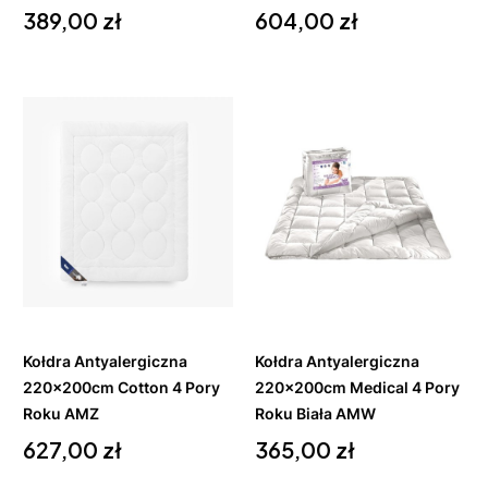
Cena
Cena
389,00 zł
604,00 zł
Do
Do
koszyka
koszyka
Kołdra Antyalergiczna
Kołdra Antyalergiczna
220x200cm Cotton 4 Pory
220x200cm Medical 4 Pory
Roku AMZ
Roku Biała AMW
Cena
Cena
627,00 zł
365,00 zł