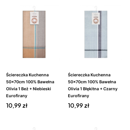
Do
Do
koszyka
koszyka
Ściereczka Kuchenna
Ściereczka Kuchenna
50x70cm 100% Bawełna
50x70cm 100% Bawełna
Olivia 1 Beż + Niebieski
Olivia 1 Błękitna + Czarny
Eurofirany
Eurofirany
Cena
Cena
10,99 zł
10,99 zł