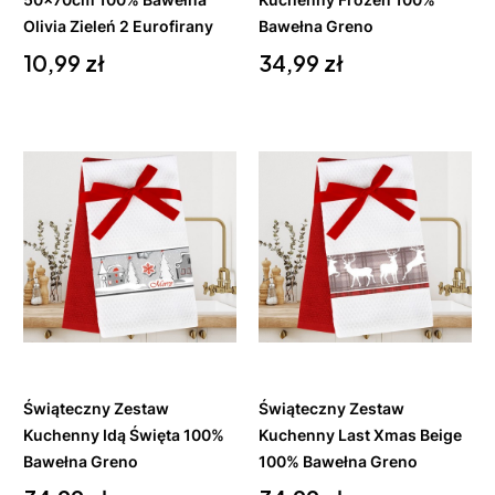
Olivia Zieleń 2 Eurofirany
Bawełna Greno
Cena
Cena
10,99 zł
34,99 zł
Do
Do
koszyka
koszyka
Świąteczny Zestaw
Świąteczny Zestaw
Kuchenny Idą Święta 100%
Kuchenny Last Xmas Beige
Bawełna Greno
100% Bawełna Greno
Cena
Cena