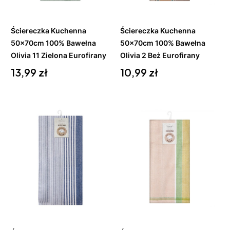
koszyka
koszyka
Ściereczka Kuchenna
Ściereczka Kuchenna
50x70cm 100% Bawełna
50x70cm 100% Bawełna
Olivia 11 Zielona Eurofirany
Olivia 2 Beż Eurofirany
Cena
Cena
13,99 zł
10,99 zł
Do
Do
koszyka
koszyka