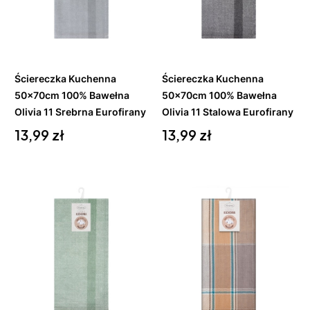
Do
Do
koszyka
koszyka
Ściereczka Kuchenna
Ściereczka Kuchenna
50x70cm 100% Bawełna
50x70cm 100% Bawełna
Olivia 11 Srebrna Eurofirany
Olivia 11 Stalowa Eurofirany
Cena
Cena
13,99 zł
13,99 zł
Do
Do