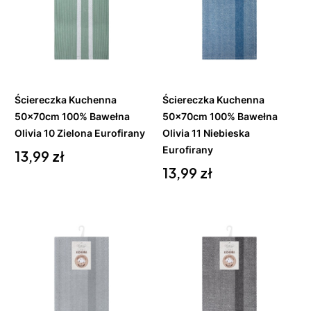
Do
Do
koszyka
koszyka
Ściereczka Kuchenna
Ściereczka Kuchenna
50x70cm 100% Bawełna
50x70cm 100% Bawełna
Olivia 10 Zielona Eurofirany
Olivia 11 Niebieska
Cena
Eurofirany
13,99 zł
Cena
13,99 zł