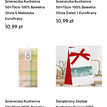
Ściereczka Kuchenna
Ściereczka Kuchenna
50x70cm 100% Bawełna
50x70cm 100% Bawełna
Olivia 5 Niebieska
Olivia Zieleń 1 Eurofirany
Eurofirany
Cena
10,99 zł
Cena
10,99 zł
Do
Do
koszyka
koszyka
Ściereczka Kuchenna
Świąteczny Zestaw
50x70cm 100% Bawełna
Kuchenny Frozen 100%