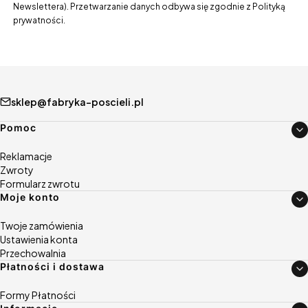
Newslettera). Przetwarzanie danych odbywa się zgodnie z Polityką
prywatności.
sklep@fabryka-poscieli.pl
Linki w stopce
Pomoc
Reklamacje
Zwroty
Formularz zwrotu
Moje konto
Twoje zamówienia
Ustawienia konta
Przechowalnia
Płatności i dostawa
Formy Płatności