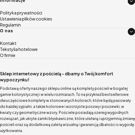
Informacje
Polityka prywatności
Ustawienia plików cookies
Regulamin
O nas
Kontakt
Tekstylia hotelowe
O firmie
Sklep internetowy z pościelą – dbamy o Twój komfort
wypoczynku!
Podstawą oferty naszego sklepu online są komplety pościeli w bogatej
gamie kolorystycznej i w wielu rozmiarach. To na przykład bestsellerowe
dwuczęściowe komplety w stonowanych kolorach, które będą pasowały
do każdej sypialni, a także kolorowe i wzorzyste poszwy i poszewki, w
kwiaty czy geometryczne wzory. Pościele posiadają szereg wygodnych
rozwiązań, jak ukryte zamki błyskawiczne, które ułatwią i uprzyjemnią zmianę
pościeli oraz są dodatkową zaletą wizualną i gwarancją dbałości o wygodę
użytkowania.