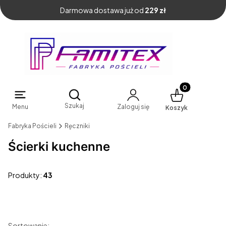
Darmowa dostawa już od
229 zł
Produkty w kosz
Otwórz wyszukiwarkę
Szukaj
Menu
Zaloguj się
Koszyk
Fabryka Pościeli
Ręczniki
Ścierki kuchenne
Produkty:
43
Sortowanie: