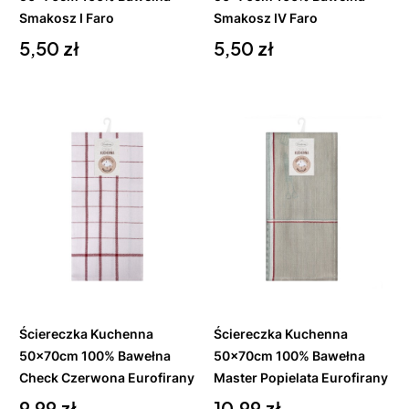
Smakosz I Faro
Smakosz IV Faro
Cena
Cena
5,50 zł
5,50 zł
Do
Do
koszyka
koszyka
Ściereczka Kuchenna
Ściereczka Kuchenna
50x70cm 100% Bawełna
50x70cm 100% Bawełna
Check Czerwona Eurofirany
Master Popielata Eurofirany
Cena
Cena
9,99 zł
10,99 zł