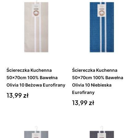
Do
Do
koszyka
koszyka
Ściereczka Kuchenna
Ściereczka Kuchenna
50x70cm 100% Bawełna
50x70cm 100% Bawełna
Olivia 10 Beżowa Eurofirany
Olivia 10 Niebieska
Cena
Eurofirany
13,99 zł
Cena
13,99 zł