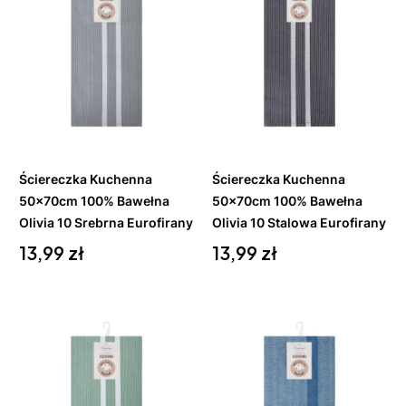
Do
Do
koszyka
koszyka
Ściereczka Kuchenna
Ściereczka Kuchenna
50x70cm 100% Bawełna
50x70cm 100% Bawełna
Olivia 10 Srebrna Eurofirany
Olivia 10 Stalowa Eurofirany
Cena
Cena
13,99 zł
13,99 zł