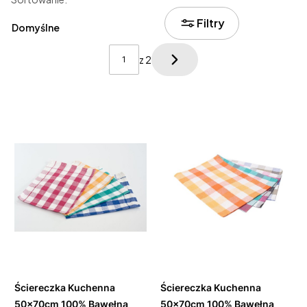
Lista produktów
Filtry
Domyślne
z 2
Następne produkty
Zobacz
Zobacz
produkt
produkt
Ściereczka Kuchenna
Ściereczka Kuchenna
50x70cm 100% Bawełna
50x70cm 100% Bawełna