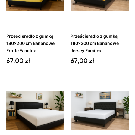
Do
Do
koszyka
koszyka
Prześcieradło z gumką
Prześcieradło z gumką
180x200 cm Bananowe
180x200 cm Bananowe
Frotte Famitex
Jersey Famitex
Cena
Cena
67,00 zł
67,00 zł
Do
Do