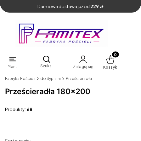
Darmowa dostawa już od
229 zł
Produkty w kosz
Otwórz wyszukiwarkę
Szukaj
Menu
Zaloguj się
Koszyk
Fabryka Pościeli
do Sypialni
Prześcieradła
Prześcieradła 180x200
Produkty:
68
Sortowanie: