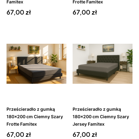
Famitex
Frotte Famitex
Cena
Cena
67,00 zł
67,00 zł
Do
Do
koszyka
koszyka
Prześcieradło z gumką
Prześcieradło z gumką
180x200 cm Ciemny Szary
180x200 cm Ciemny Szary
Frotte Famitex
Jersey Famitex
Cena
Cena
67,00 zł
67,00 zł