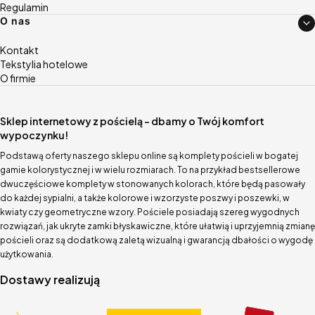
Regulamin
O nas
Kontakt
Tekstylia hotelowe
O firmie
Sklep internetowy z pościelą – dbamy o Twój komfort
wypoczynku!
Podstawą oferty naszego sklepu online są komplety pościeli w bogatej
gamie kolorystycznej i w wielu rozmiarach. To na przykład bestsellerowe
dwuczęściowe komplety w stonowanych kolorach, które będą pasowały
do każdej sypialni, a także kolorowe i wzorzyste poszwy i poszewki, w
kwiaty czy geometryczne wzory. Pościele posiadają szereg wygodnych
rozwiązań, jak ukryte zamki błyskawiczne, które ułatwią i uprzyjemnią zmianę
pościeli oraz są dodatkową zaletą wizualną i gwarancją dbałości o wygodę
użytkowania.
Dostawy realizują