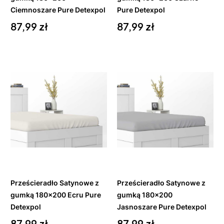
Ciemnoszare Pure Detexpol
Pure Detexpol
Cena
Cena
87,99 zł
87,99 zł
Do
Do
koszyka
koszyka
Prześcieradło Satynowe z
Prześcieradło Satynowe z
gumką 180x200 Ecru Pure
gumką 180x200
Detexpol
Jasnoszare Pure Detexpol
Cena
Cena
87,99 zł
87,99 zł