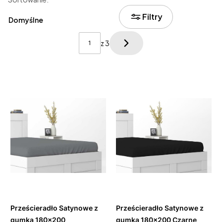
Lista produktów
Filtry
Domyślne
z 3
Następne produkty
Do
Do
koszyka
koszyka
Prześcieradło Satynowe z
Prześcieradło Satynowe z
gumką 180x200
gumką 180x200 Czarne