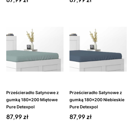
Do
Do
koszyka
koszyka
Prześcieradło Satynowe z
Prześcieradło Satynowe z
gumką 180x200 Miętowe
gumką 180x200 Niebieskie
Pure Detexpol
Pure Detexpol
Cena
Cena
87,99 zł
87,99 zł