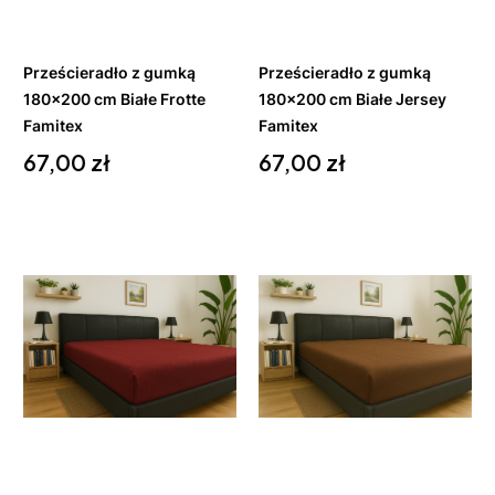
koszyka
koszyka
Prześcieradło z gumką
Prześcieradło z gumką
180x200 cm Białe Frotte
180x200 cm Białe Jersey
Famitex
Famitex
Cena
Cena
67,00 zł
67,00 zł
Do
Zobacz
koszyka
produkt