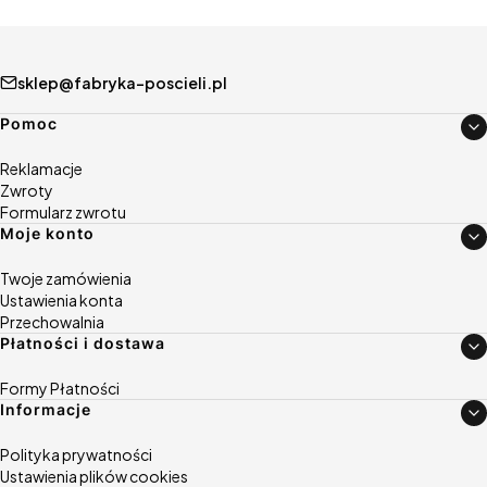
sklep@fabryka-poscieli.pl
Linki w stopce
Pomoc
Reklamacje
Zwroty
Formularz zwrotu
Moje konto
Twoje zamówienia
Ustawienia konta
Przechowalnia
Płatności i dostawa
Formy Płatności
Informacje
Polityka prywatności
Ustawienia plików cookies