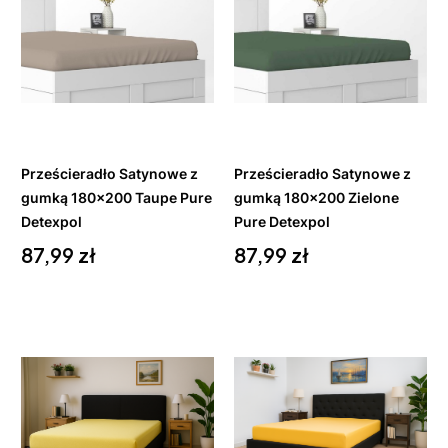
Do
Do
koszyka
koszyka
Prześcieradło Satynowe z
Prześcieradło Satynowe z
gumką 180x200 Taupe Pure
gumką 180x200 Zielone
Detexpol
Pure Detexpol
Cena
Cena
87,99 zł
87,99 zł