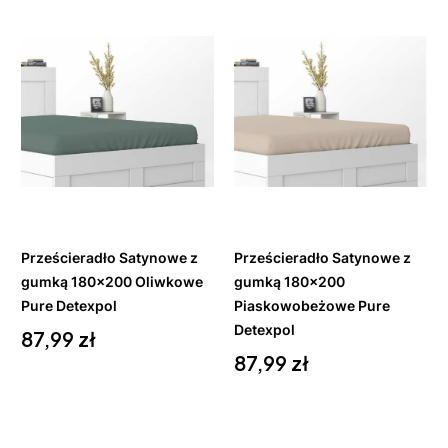
Do
Do
koszyka
koszyka
Prześcieradło Satynowe z
Prześcieradło Satynowe z
gumką 180x200 Oliwkowe
gumką 180x200
Pure Detexpol
Piaskowobeżowe Pure
Cena
Detexpol
87,99 zł
Cena
87,99 zł