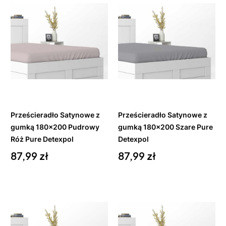
Do
Do
koszyka
koszyka
Prześcieradło Satynowe z
Prześcieradło Satynowe z
gumką 180x200 Pudrowy
gumką 180x200 Szare Pure
Róż Pure Detexpol
Detexpol
Cena
Cena
87,99 zł
87,99 zł