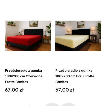
Do
Do
koszyka
koszyka
Prześcieradło z gumką
Prześcieradło z gumką
180x200 cm Czerwone
180x200 cm Ecru Frotte
Frotte Famitex
Famitex
Cena
Cena
67,00 zł
67,00 zł