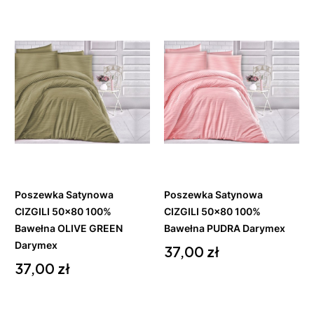
Do
Do
koszyka
koszyka
Poszewka Satynowa
Poszewka Satynowa
CIZGILI 50x80 100%
CIZGILI 50x80 100%
Bawełna OLIVE GREEN
Bawełna PUDRA Darymex
Darymex
Cena
37,00 zł
Cena
37,00 zł