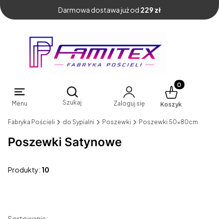
Darmowa dostawa już od
229 zł
Produkty w kosz
Otwórz wyszukiwarkę
Szukaj
Menu
Zaloguj się
Koszyk
Fabryka Pościeli
do Sypialni
Poszewki
Poszewki 50x80cm
Poszewki Satynowe
Produkty:
10
Sortowanie: