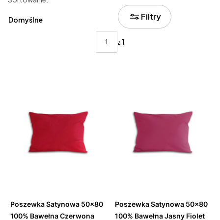
Lista produktów
Filtry
Domyślne
z 1
Do
Do
koszyka
koszyka
Poszewka Satynowa 50x80
Poszewka Satynowa 50x80
100% Bawełna Czerwona
100% Bawełna Jasny Fiolet