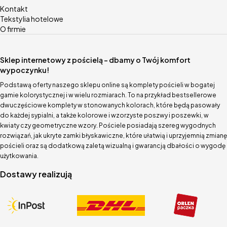
Kontakt
Tekstylia hotelowe
O firmie
Sklep internetowy z pościelą – dbamy o Twój komfort
wypoczynku!
Podstawą oferty naszego sklepu online są komplety pościeli w bogatej
gamie kolorystycznej i w wielu rozmiarach. To na przykład bestsellerowe
dwuczęściowe komplety w stonowanych kolorach, które będą pasowały
do każdej sypialni, a także kolorowe i wzorzyste poszwy i poszewki, w
kwiaty czy geometryczne wzory. Pościele posiadają szereg wygodnych
rozwiązań, jak ukryte zamki błyskawiczne, które ułatwią i uprzyjemnią zmianę
pościeli oraz są dodatkową zaletą wizualną i gwarancją dbałości o wygodę
użytkowania.
Dostawy realizują