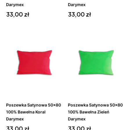
Darymex
Darymex
Cena
Cena
33,00 zł
33,00 zł
Do
Do
koszyka
koszyka
Poszewka Satynowa 50x80
Poszewka Satynowa 50x80
100% Bawełna Koral
100% Bawełna Zieleń
Darymex
Darymex
Cena
Cena
33,00 zł
33,00 zł