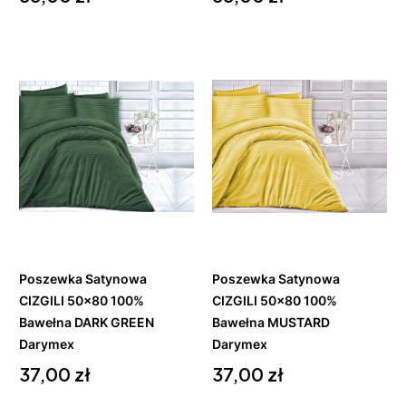
Do
Do
koszyka
koszyka
Poszewka Satynowa
Poszewka Satynowa
CIZGILI 50x80 100%
CIZGILI 50x80 100%
Bawełna DARK GREEN
Bawełna MUSTARD
Darymex
Darymex
Cena
Cena
37,00 zł
37,00 zł