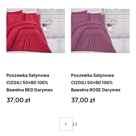
Do
Do
koszyka
koszyka
Poszewka Satynowa
Poszewka Satynowa
CIZGILI 50x80 100%
CIZGILI 50x80 100%
Bawełna RED Darymex
Bawełna ROSE Darymex
Cena
Cena
37,00 zł
37,00 zł
z 1