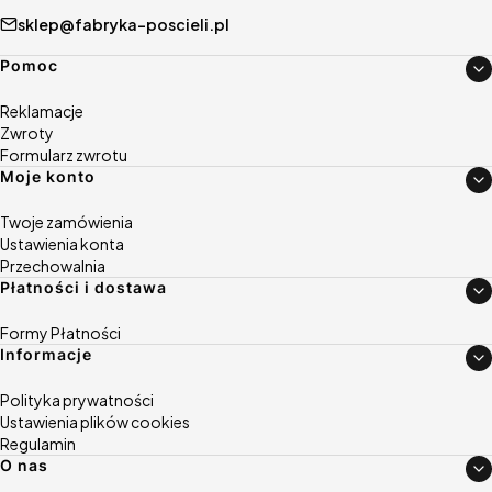
sklep@fabryka-poscieli.pl
Linki w stopce
Pomoc
Reklamacje
Zwroty
Formularz zwrotu
Moje konto
Twoje zamówienia
Ustawienia konta
Przechowalnia
Płatności i dostawa
Formy Płatności
Informacje
Polityka prywatności
Ustawienia plików cookies
Regulamin
O nas