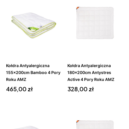
Do
Do
koszyka
koszyka
Kołdra Antyalergiczna
Kołdra Antyalergiczna
155x200cm Bamboo 4 Pory
180x200cm Antystres
Roku AMZ
Active 4 Pory Roku AMZ
Cena
Cena
465,00 zł
328,00 zł