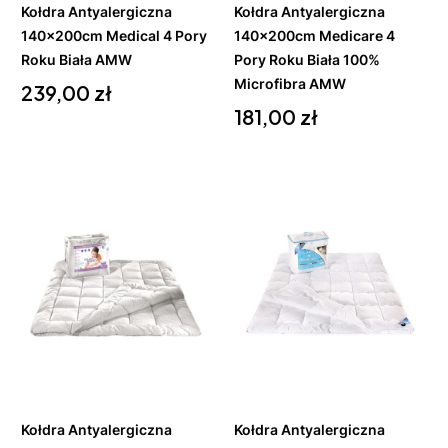
Kołdra Antyalergiczna
Kołdra Antyalergiczna
140x200cm Medical 4 Pory
140x200cm Medicare 4
Roku Biała AMW
Pory Roku Biała 100%
Cena
Microfibra AMW
239,00 zł
Cena
181,00 zł
Do
Do
koszyka
koszyka
Kołdra Antyalergiczna
Kołdra Antyalergiczna