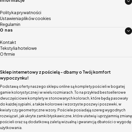
Informacje
Polityka prywatności
Ustawienia plików cookies
Regulamin
O nas
Kontakt
Tekstylia hotelowe
O firmie
Sklep internetowy z pościelą – dbamy o Twój komfort
wypoczynku!
Podstawą oferty naszego sklepu online są komplety pościeli w bogatej
gamie kolorystycznej i w wielu rozmiarach. To na przykład bestsellerowe
dwuczęściowe komplety w stonowanych kolorach, które będą pasowały
do każdej sypialni, a także kolorowe i wzorzyste poszwy i poszewki, w
kwiaty czy geometryczne wzory. Pościele posiadają szereg wygodnych
rozwiązań, jak ukryte zamki błyskawiczne, które ułatwią i uprzyjemnią zmianę
pościeli oraz są dodatkową zaletą wizualną i gwarancją dbałości o wygodę
użytkowania.