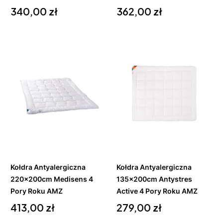
Cena
Cena
340,00 zł
362,00 zł
Do
Do
koszyka
koszyka
Kołdra Antyalergiczna
Kołdra Antyalergiczna
220x200cm Medisens 4
135x200cm Antystres
Pory Roku AMZ
Active 4 Pory Roku AMZ
Cena
Cena
413,00 zł
279,00 zł