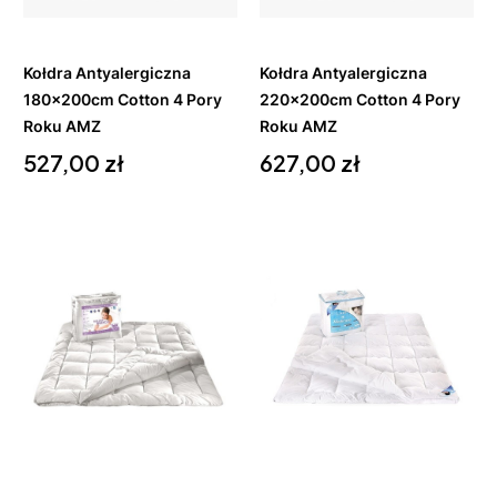
koszyka
koszyka
Kołdra Antyalergiczna
Kołdra Antyalergiczna
180x200cm Cotton 4 Pory
220x200cm Cotton 4 Pory
Roku AMZ
Roku AMZ
Cena
Cena
527,00 zł
627,00 zł
Do
Do
koszyka
koszyka