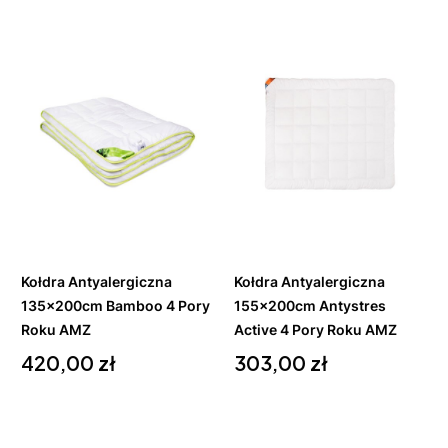
Do
Do
koszyka
koszyka
Kołdra Antyalergiczna
Kołdra Antyalergiczna
135x200cm Bamboo 4 Pory
155x200cm Antystres
Roku AMZ
Active 4 Pory Roku AMZ
Cena
Cena
420,00 zł
303,00 zł