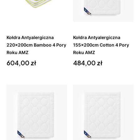
Do
Do
koszyka
koszyka
Kołdra Antyalergiczna
Kołdra Antyalergiczna
220x200cm Bamboo 4 Pory
155x200cm Cotton 4 Pory
Roku AMZ
Roku AMZ
Cena
Cena
604,00 zł
484,00 zł
Do
Do