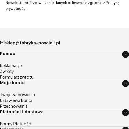
Newslettera). Przetwarzanie danych odbywa się zgodnie z Polityką
prywatności.
sklep@fabryka-poscieli.pl
Linki w stopce
Pomoc
Reklamacje
Zwroty
Formularz zwrotu
Moje konto
Twoje zamówienia
Ustawienia konta
Przechowalnia
Płatności i dostawa
Formy Płatności