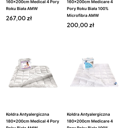
160x200cm Medical 4 Pory
160x200cm Medicare 4
Roku Biała AMW
Pory Roku Biała 100%
Cena
Microfibra AMW
267,00 zł
Cena
200,00 zł
Do
Do
koszyka
koszyka
Kołdra Antyalergiczna
Kołdra Antyalergiczna
180x200cm Medical 4 Pory
180x200cm Medicare 4
Roku Biała AMW
Pory Roku Biała 100%