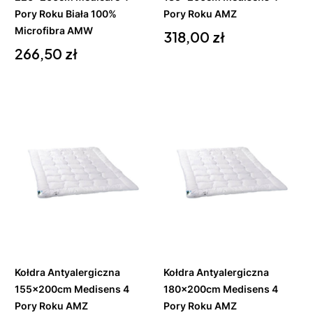
Pory Roku Biała 100%
Pory Roku AMZ
Microfibra AMW
Cena
318,00 zł
Cena
266,50 zł
Do
Do
koszyka
koszyka
Kołdra Antyalergiczna
Kołdra Antyalergiczna
155x200cm Medisens 4
180x200cm Medisens 4
Pory Roku AMZ
Pory Roku AMZ