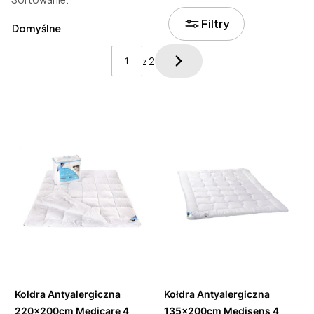
Lista produktów
Filtry
Domyślne
z 2
Następne produkty
Do
Do
koszyka
koszyka
Kołdra Antyalergiczna
Kołdra Antyalergiczna
220x200cm Medicare 4
135x200cm Medisens 4