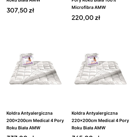
Cena
Microfibra AMW
307,50 zł
Cena
220,00 zł
Do
Do
koszyka
koszyka
Kołdra Antyalergiczna
Kołdra Antyalergiczna
200x200cm Medical 4 Pory
220x200cm Medical 4 Pory
Roku Biała AMW
Roku Biała AMW
Cena
Cena