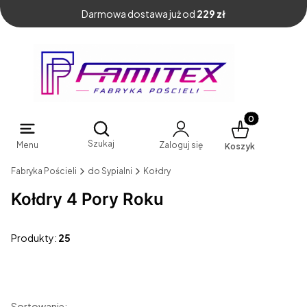
Darmowa dostawa już od
229 zł
Produkty w kosz
Otwórz wyszukiwarkę
Szukaj
Menu
Zaloguj się
Koszyk
Fabryka Pościeli
do Sypialni
Kołdry
Kołdry 4 Pory Roku
Produkty:
25
Sortowanie: