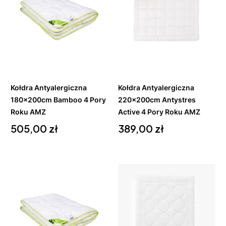
Do
Do
koszyka
koszyka
Kołdra Antyalergiczna
Kołdra Antyalergiczna
180x200cm Bamboo 4 Pory
220x200cm Antystres
Roku AMZ
Active 4 Pory Roku AMZ
Cena
Cena
505,00 zł
389,00 zł