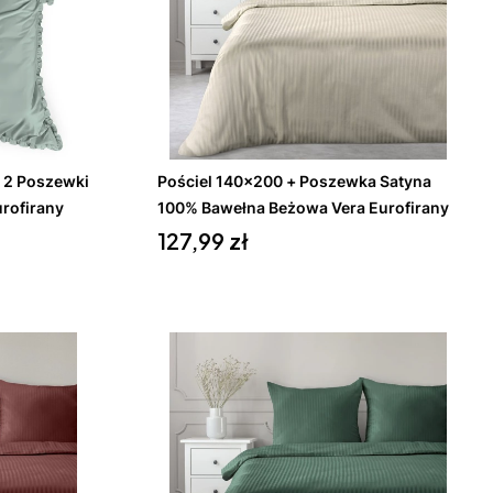
Do koszyka
 2 Poszewki
Pościel 140x200 + Poszewka Satyna
rofirany
100% Bawełna Beżowa Vera Eurofirany
Cena
127,99 zł