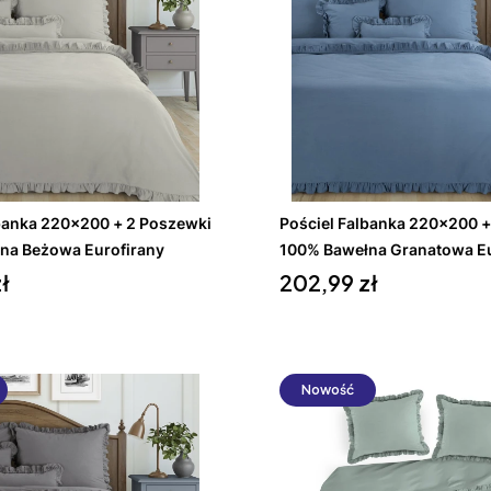
Do koszyka
Do koszyka
lbanka 220x200 + 2 Poszewki
Pościel Falbanka 220x200 +
na Beżowa Eurofirany
100% Bawełna Granatowa Eu
Cena
ł
202,99 zł
Nowość