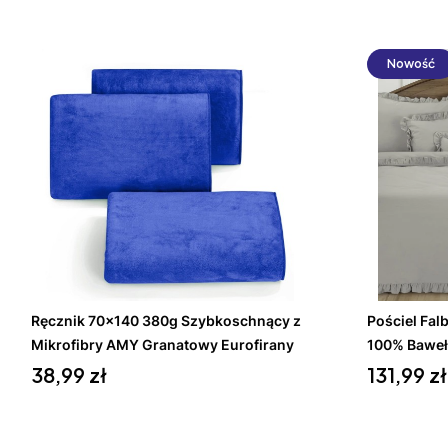
Nowość
Do koszyka
Ręcznik 70x140 380g Szybkoschnący z
Pościel Fa
Mikrofibry AMY Granatowy Eurofirany
100% Baweł
Cena
Cena
38,99 zł
131,99 zł