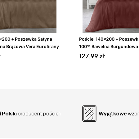
Do koszyka
Do koszyka
szewka Satyna
Pościel 140x200 + Poszewka Satyna
na Brązowa Vera Eurofirany
100% Bawełna Burgundowa 
Cena
Eurofirany
ł
127,99 zł
Polski
producent pościeli
Wyjątkowe
wzor