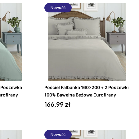
Nowość
Do koszyka
+ Poszewka
Pościel Falbanka 160x200 + 2 Poszewki
rofirany
100% Bawełna Beżowa Eurofirany
Cena
166,99 zł
Nowość