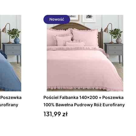
Nowość
Do koszyka
+ Poszewka
Pościel Falbanka 140x200 + Poszewka
rofirany
100% Bawełna Pudrowy Róż Eurofirany
Cena
131,99 zł