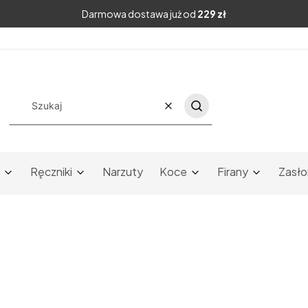
Darmowa dostawa już od
229 zł
Wyczyść
Szukaj
Ręczniki
Narzuty
Koce
Firany
Zasło