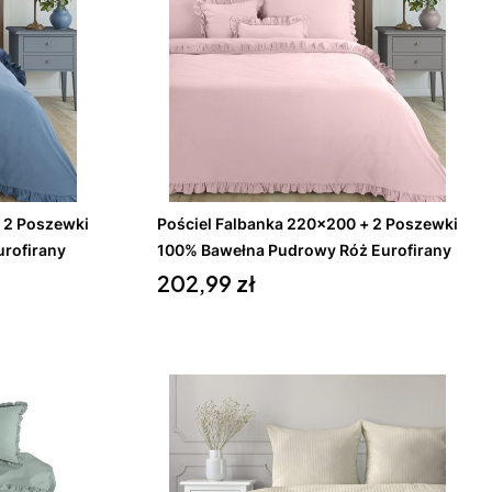
Do koszyka
 2 Poszewki
Pościel Falbanka 220x200 + 2 Poszewki
rofirany
100% Bawełna Pudrowy Róż Eurofirany
Cena
202,99 zł