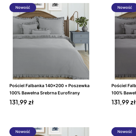
Nowość
Nowość
Do koszyka
Pościel Falbanka 140x200 + Poszewka
Pościel Fa
100% Bawełna Srebrna Eurofirany
100% Baweł
Cena
Cena
131,99 zł
131,99 zł
Nowość
Nowość