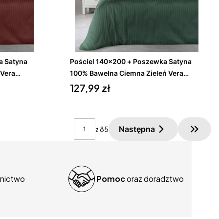
Do koszyka
Pościel 140x200 + Poszewka Satyna
Vera
100% Bawełna Ciemna Zieleń Vera
Cena
Eurofirany
127,99 zł
Następna
z 85
Przejd
nictwo
Pomoc
oraz doradztwo