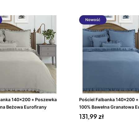
Nowość
Do koszyka
Do koszyka
lbanka 140x200 + Poszewka
Pościel Falbanka 140x200 
na Beżowa Eurofirany
100% Bawełna Granatowa Eu
Cena
131,99 zł