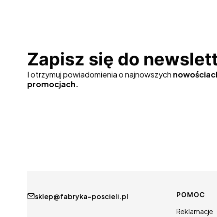
Zapisz się do newslet
I otrzymuj powiadomienia o najnowszych
nowościac
promocjach.
Linki w
POMOC
sklep@fabryka-poscieli.pl
Reklamacje