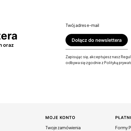
Twój adres e-mail
tera
Dołącz do newslettera
h oraz
Zapisując się, akceptujesz nasz Regu
odbywa się zgodnie z Polityką prywat
 stopce
MOJE KONTO
PŁATN
Twoje zamówienia
Formy P