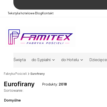
Tekstylia hotelowe
Blog
Kontakt
Święta
do Sypialni
do Hotelu
Dziecięce
Fabryka Pościeli
Eurofirany
Eurofirany
Produkty:
2018
Lista produktów
Sortowanie:
Domyślne