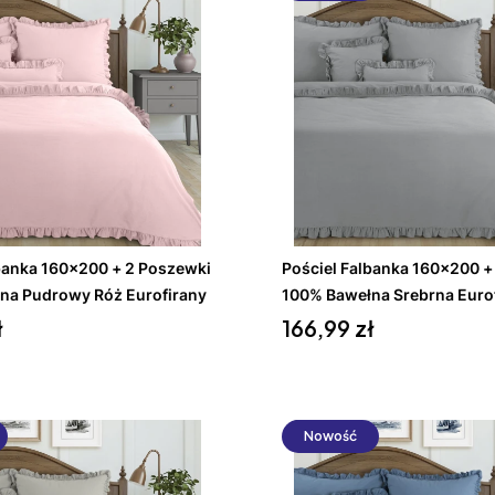
Do koszyka
Do koszyka
banka 160x200 + 2 Poszewki
Pościel Falbanka 160x200 +
na Pudrowy Róż Eurofirany
100% Bawełna Srebrna Euro
Cena
ł
166,99 zł
Nowość