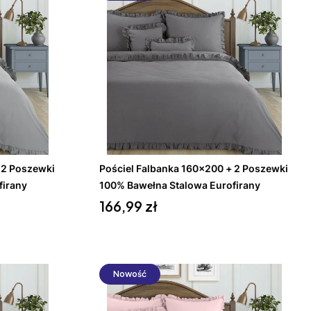
Do koszyka
 2 Poszewki
Pościel Falbanka 160x200 + 2 Poszewki
firany
100% Bawełna Stalowa Eurofirany
Cena
166,99 zł
Nowość