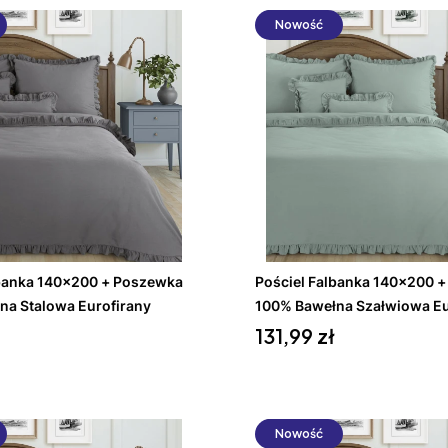
Nowość
Do koszyka
Do koszyka
lbanka 140x200 + Poszewka
Pościel Falbanka 140x200 
na Stalowa Eurofirany
100% Bawełna Szałwiowa Eu
Cena
131,99 zł
Nowość