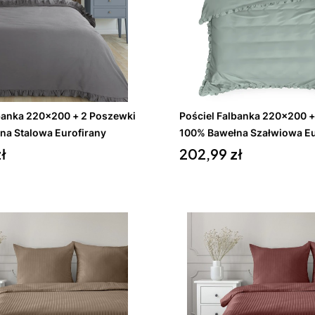
Do koszyka
Do koszyka
lbanka 220x200 + 2 Poszewki
Pościel Falbanka 220x200 +
na Stalowa Eurofirany
100% Bawełna Szałwiowa Eu
Cena
ł
202,99 zł