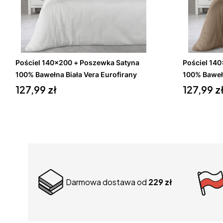
Do koszyka
Pościel 140x200 + Poszewka Satyna
Pościel 140x200 + Po
100% Bawełna Biała Vera Eurofirany
100% Baweł
Cena
Cena
127,99 zł
127,99 z
Darmowa dostawa od
229 zł