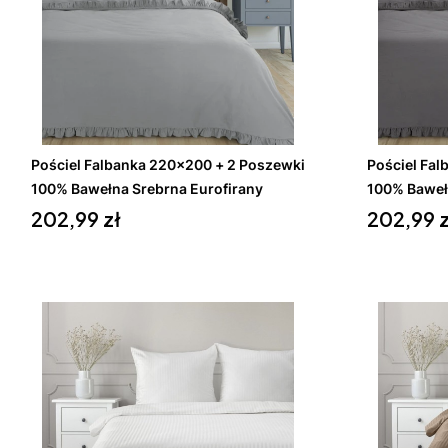
Do koszyka
Pościel Falbanka 220x200 + 2 Poszewki
Pościel Fa
100% Bawełna Srebrna Eurofirany
100% Baweł
Cena
Cena
202,99 zł
202,99 z