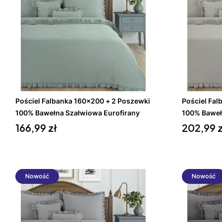
Do koszyka
Pościel Falbanka 160x200 + 2 Poszewki
Pościel Fa
100% Bawełna Szałwiowa Eurofirany
100% Baweł
Cena
Cena
166,99 zł
202,99 z
Nowość
Nowość