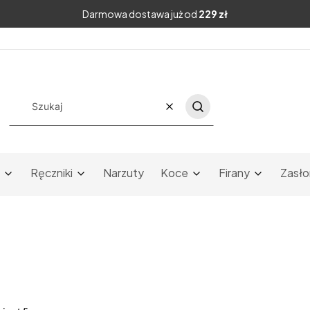
Darmowa dostawa już od
229 zł
Wyczyść
Szukaj
Ręczniki
Narzuty
Koce
Firany
Zasło