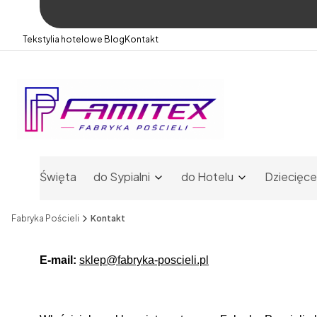
Tekstylia hotelowe
Blog
Kontakt
Święta
do Sypialni
do Hotelu
Dziecięce
Fabryka Pościeli
Kontakt
E-mail:
sklep@fabryka-poscieli.pl