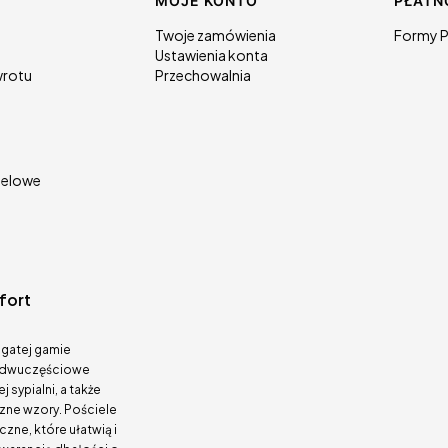
 stopce
MOJE KONTO
PŁATN
Twoje zamówienia
Formy P
Ustawienia konta
wrotu
Przechowalnia
telowe
fort
ogatej gamie
we dwuczęściowe
sypialni, a także
zne wzory. Pościele
zne, które ułatwią i