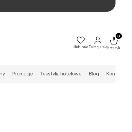
Produkty w
Ulubione
Zaloguj się
Koszyk
ny
Promocje
Tekstylia hotelowe
Blog
Kontakt