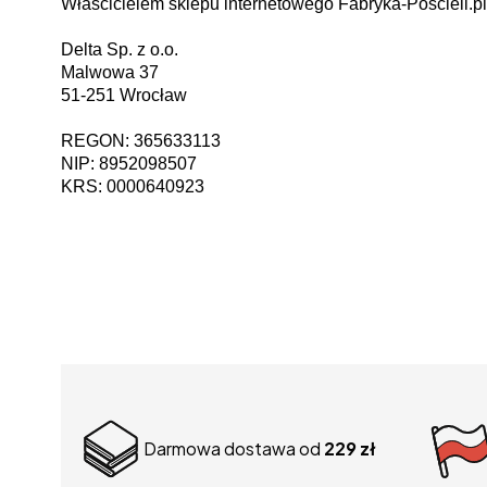
Właścicielem sklepu internetowego Fabryka-Poscieli.pl 
Delta Sp. z o.o.
Malwowa 37
51-251 Wrocław
REGON: 365633113
NIP: 8952098507
KRS: 0000640923
Darmowa dostawa od
229 zł