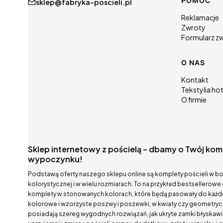
Linki w
POMOC
sklep@fabryka-poscieli.pl
Reklamacje
Zwroty
Formularz z
O NAS
Kontakt
Tekstylia ho
O firmie
Sklep internetowy z pościelą – dbamy o Twój kom
wypoczynku!
Podstawą oferty naszego sklepu online są komplety pościeli w b
kolorystycznej i w wielu rozmiarach. To na przykład bestsellero
komplety w stonowanych kolorach, które będą pasowały do każdej 
kolorowe i wzorzyste poszwy i poszewki, w kwiaty czy geometryc
posiadają szereg wygodnych rozwiązań, jak ukryte zamki błyskawic