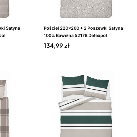
Do koszyka
ki Satyna
Pościel 220x200 + 2 Poszewki Satyna
pol
100% Bawełna 5217B Detexpol
Cena
134,99 zł