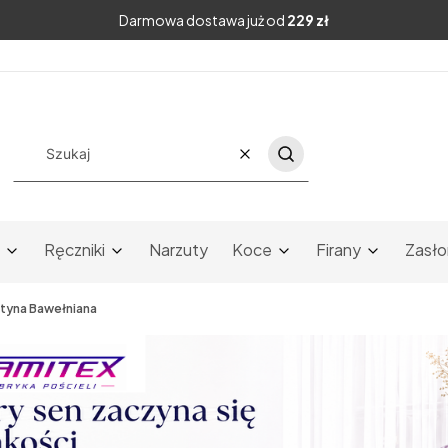
Darmowa dostawa już od
229 zł
Wyczyść
Szukaj
Ręczniki
Narzuty
Koce
Firany
Zasło
atyna Bawełniana