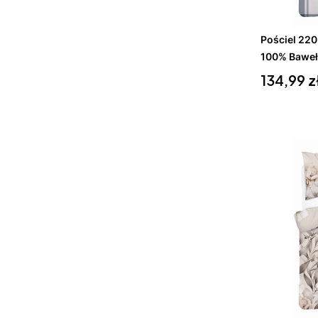
Do 
Pościel 22
100% Baweł
Cena
134,99 z
Do 