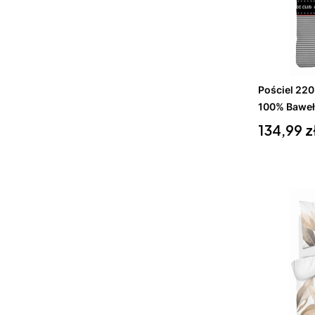
Do 
Pościel 22
100% Baweł
Cena
134,99 z