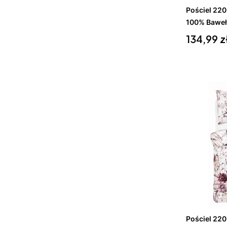
Pościel 22
100% Baweł
Cena
134,99 z
Do 
Pościel 22