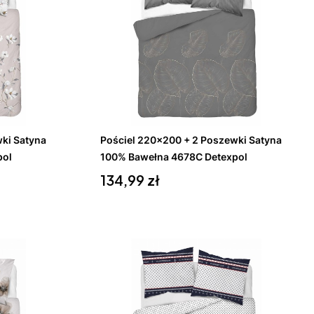
Do koszyka
ki Satyna
Pościel 220x200 + 2 Poszewki Satyna
pol
100% Bawełna 4678C Detexpol
Cena
134,99 zł