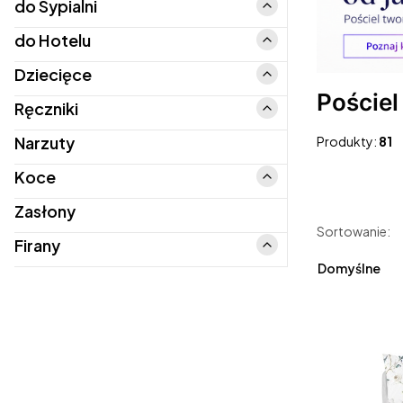
do Sypialni
do Sypialni
do Hotelu
do Hotelu
Dziecięce
Dziecięce
Pościel
Ręczniki
Ręczniki
Narzuty
Produkty:
81
Koce
Koce
Zasłony
Lista p
Sortowanie:
Firany
Firany
Domyślne