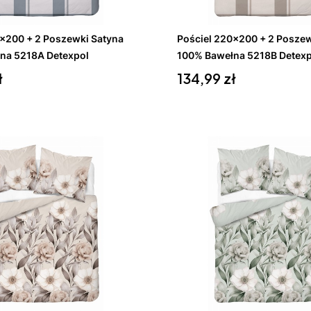
koszyka
Do koszyka
0x200 + 2 Poszewki Satyna
Pościel 220x200 + 2 Poszew
na 5218A Detexpol
100% Bawełna 5218B Detexp
Cena
ł
134,99 zł
koszyka
Do koszyka