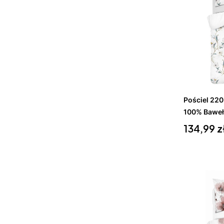
Do 
Pościel 22
100% Baweł
Cena
134,99 z