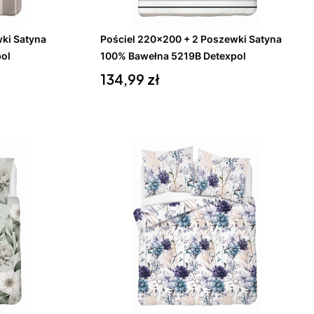
Do koszyka
ki Satyna
Pościel 220x200 + 2 Poszewki Satyna
ol
100% Bawełna 5219B Detexpol
Cena
134,99 zł
Do koszyka