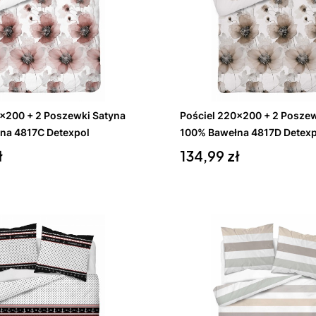
koszyka
Do koszyka
0x200 + 2 Poszewki Satyna
Pościel 220x200 + 2 Poszew
na 4817C Detexpol
100% Bawełna 4817D Detexp
Cena
ł
134,99 zł