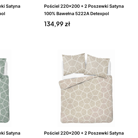
ki Satyna
Pościel 220x200 + 2 Poszewki Satyna
pol
100% Bawełna 5222A Detexpol
Cena
134,99 zł
Do koszyka
ki Satyna
Pościel 220x200 + 2 Poszewki Satyna