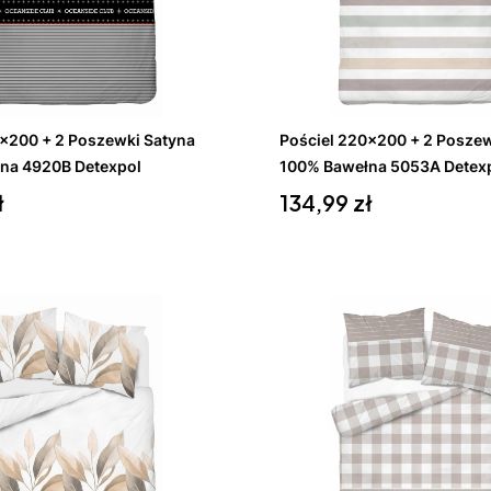
koszyka
Do koszyka
0x200 + 2 Poszewki Satyna
Pościel 220x200 + 2 Poszew
na 4920B Detexpol
100% Bawełna 5053A Detex
Cena
ł
134,99 zł