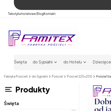
Tekstylia hotelowe
Blog
Kontakt
Święta
do Sypialni
do Hotelu
Dziecięce
Fabryka Pościeli
do Sypialni
Pościel
Pościel 220x200
Pościel S
Produkty
Święta