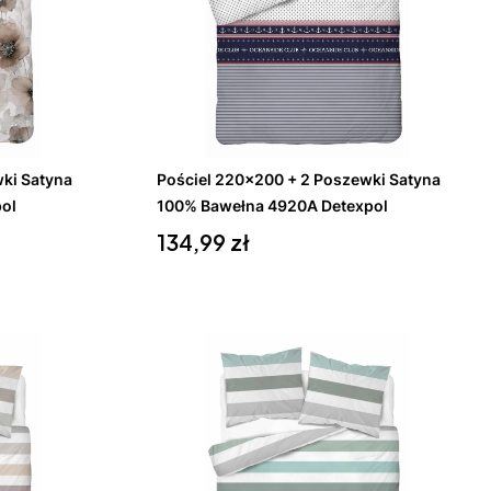
Do koszyka
ki Satyna
Pościel 220x200 + 2 Poszewki Satyna
ol
100% Bawełna 4920A Detexpol
Cena
134,99 zł