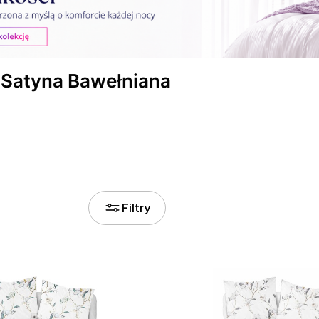
 Satyna Bawełniana
roduktów
Filtry