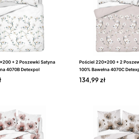
koszyka
Do koszyka
0x200 + 2 Poszewki Satyna
Pościel 220x200 + 2 Poszew
na 4070B Detexpol
100% Bawełna 4070C Detex
Cena
ł
134,99 zł