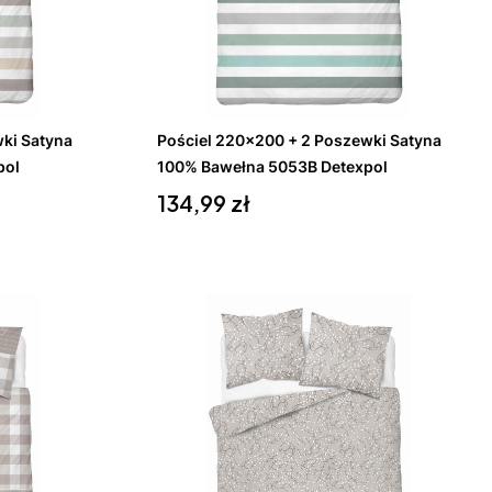
Do koszyka
ki Satyna
Pościel 220x200 + 2 Poszewki Satyna
pol
100% Bawełna 5053B Detexpol
Cena
134,99 zł