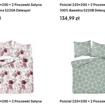
0x200 + 2 Poszewki Satyna
Pościel 220x200 + 2 Poszew
na 5220A Detexpol
100% Bawełna 5220B Detex
Cena
ł
134,99 zł
koszyka
Do koszyka
0x200 + 2 Poszewki Satyna
Pościel 220x200 + 2 Poszew