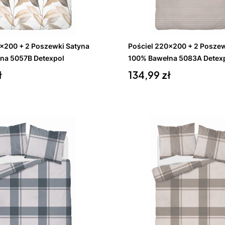
koszyka
Do koszyka
0x200 + 2 Poszewki Satyna
Pościel 220x200 + 2 Poszew
na 5057B Detexpol
100% Bawełna 5083A Detex
Cena
ł
134,99 zł