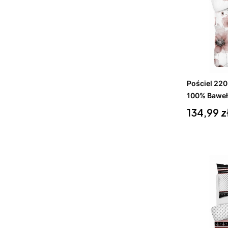
Do 
Pościel 22
100% Baweł
Cena
134,99 z