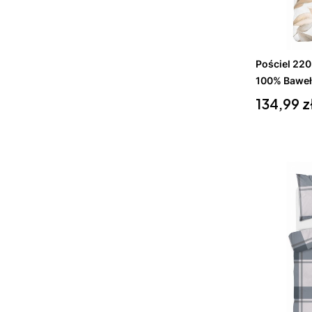
Do 
Pościel 22
100% Baweł
Cena
134,99 z