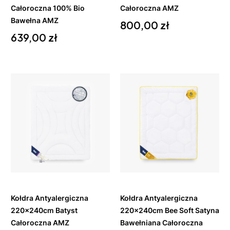
Całoroczna 100% Bio
Całoroczna AMZ
Bawełna AMZ
Cena
800,00 zł
Cena
639,00 zł
Do
Do
koszyka
koszyka
Kołdra Antyalergiczna
Kołdra Antyalergiczna
220x240cm Batyst
220x240cm Bee Soft Satyna
Całoroczna AMZ
Bawełniana Całoroczna