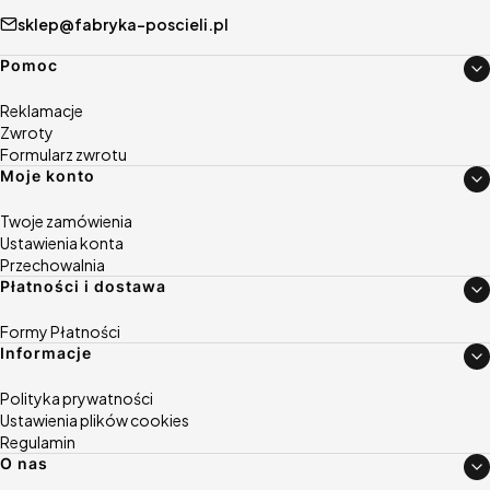
sklep@fabryka-poscieli.pl
Linki w stopce
Pomoc
Reklamacje
Zwroty
Formularz zwrotu
Moje konto
Twoje zamówienia
Ustawienia konta
Przechowalnia
Płatności i dostawa
Formy Płatności
Informacje
Polityka prywatności
Ustawienia plików cookies
Regulamin
O nas