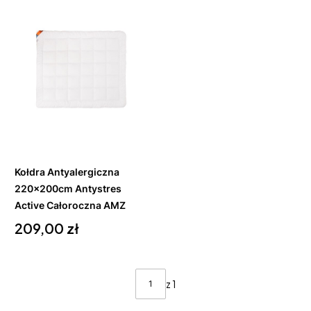
Do
koszyka
Kołdra Antyalergiczna
220x200cm Antystres
Active Całoroczna AMZ
Cena
209,00 zł
z 1