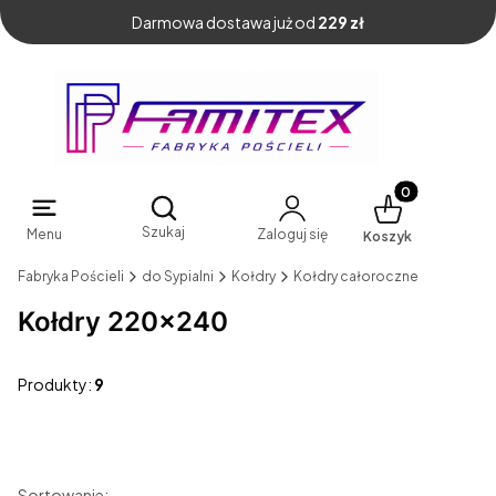
Darmowa dostawa już od
229 zł
Produkty w kosz
Otwórz wyszukiwarkę
Szukaj
Menu
Zaloguj się
Koszyk
Fabryka Pościeli
do Sypialni
Kołdry
Kołdry całoroczne
Kołdry 220x240
Produkty:
9
Sortowanie: