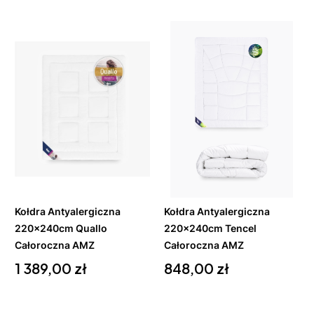
Do
Do
koszyka
koszyka
Kołdra Antyalergiczna
Kołdra Antyalergiczna
220x240cm Quallo
220x240cm Tencel
Całoroczna AMZ
Całoroczna AMZ
Cena
Cena
1 389,00 zł
848,00 zł