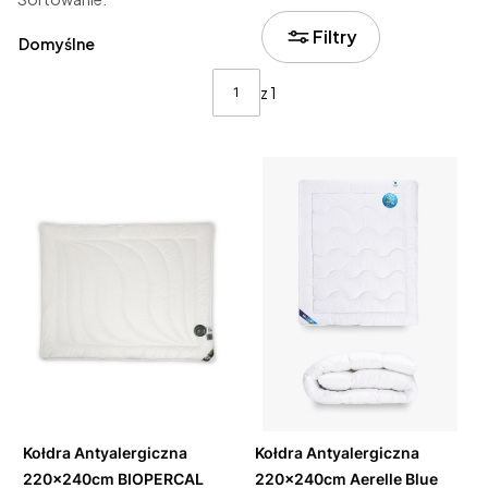
Lista produktów
Filtry
Domyślne
z 1
Do
Do
koszyka
koszyka
Kołdra Antyalergiczna
Kołdra Antyalergiczna
220x240cm BIOPERCAL
220x240cm Aerelle Blue