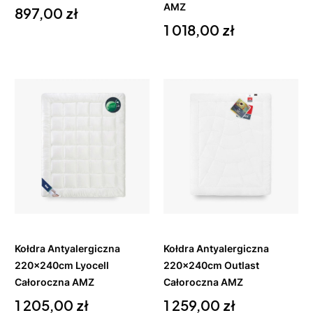
Cena
AMZ
897,00 zł
Cena
1 018,00 zł
Do
Do
koszyka
koszyka
Kołdra Antyalergiczna
Kołdra Antyalergiczna
220x240cm Lyocell
220x240cm Outlast
Całoroczna AMZ
Całoroczna AMZ
Cena
Cena
1 205,00 zł
1 259,00 zł