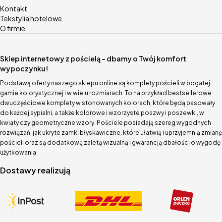
Kontakt
Tekstylia hotelowe
O firmie
Sklep internetowy z pościelą – dbamy o Twój komfort
wypoczynku!
Podstawą oferty naszego sklepu online są komplety pościeli w bogatej
gamie kolorystycznej i w wielu rozmiarach. To na przykład bestsellerowe
dwuczęściowe komplety w stonowanych kolorach, które będą pasowały
do każdej sypialni, a także kolorowe i wzorzyste poszwy i poszewki, w
kwiaty czy geometryczne wzory. Pościele posiadają szereg wygodnych
rozwiązań, jak ukryte zamki błyskawiczne, które ułatwią i uprzyjemnią zmianę
pościeli oraz są dodatkową zaletą wizualną i gwarancją dbałości o wygodę
użytkowania.
Dostawy realizują