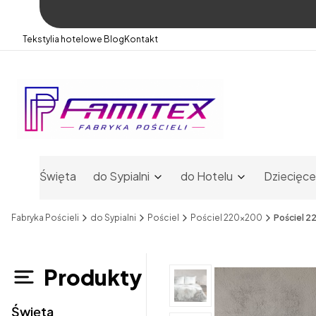
Tekstylia hotelowe
Blog
Kontakt
Święta
do Sypialni
do Hotelu
Dziecięce
Fabryka Pościeli
do Sypialni
Pościel
Pościel 220x200
Pościel 2
Produkty
Święta