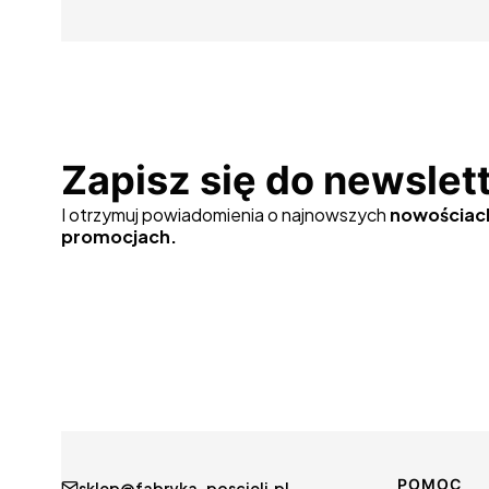
Zapisz się do newslet
I otrzymuj powiadomienia o najnowszych
nowościac
promocjach.
POMOC
sklep@fabryka-poscieli.pl