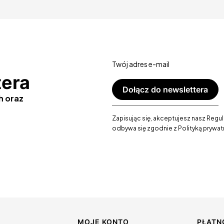
Twój adres e-mail
tera
Dołącz do newslettera
h oraz
Zapisując się, akceptujesz nasz Regu
odbywa się zgodnie z Polityką prywat
MOJE KONTO
PŁATN