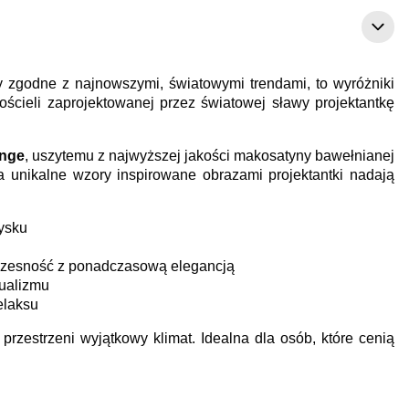
y zgodne z najnowszymi, światowymi trendami, to wyróżniki
ościeli zaprojektowanej przez światowej sławy projektantkę
inge
, uszytemu z najwyższej jakości makosatyny bawełnianej
a unikalne wzory inspirowane obrazami projektantki nadają
ysku
czesność z ponadczasową elegancją
dualizmu
elaksu
 przestrzeni wyjątkowy klimat. Idealna dla osób, które cenią