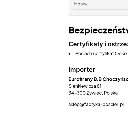
Motyw
Bezpieczeńst
Certyfikaty i ostr
Posiada certyfikat Oeko-
Importer
Eurofirany B.B Choczyńsc
Sienkiewicza 81
34-300 Żywiec, Polska
sklep@fabryka-poscieli.pl