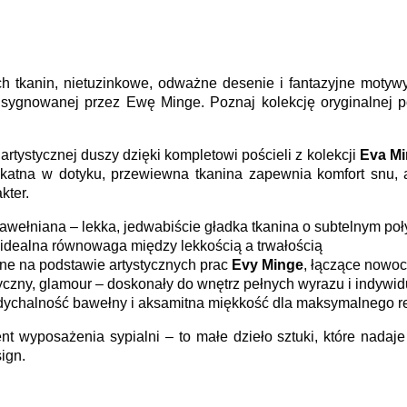
h tkanin, nietuzinkowe, odważne desenie i fantazyjne motyw
i sygnowanej przez Ewę Minge. Poznaj kolekcję oryginalnej p
 artystycznej duszy dzięki kompletowi pościeli z kolekcji
Eva M
ikatna w dotyku, przewiewna tkanina zapewnia komfort snu, 
kter.
wełniana – lekka, jedwabiście gładka tkanina o subtelnym poł
 idealna równowaga między lekkością a trwałością
e na podstawie artystycznych prac
Evy Minge
, łączące nowo
yczny, glamour – doskonały do wnętrz pełnych wyrazu i indywi
dychalność bawełny i aksamitna miękkość dla maksymalnego r
ent wyposażenia sypialni – to małe dzieło sztuki, które nadaje
sign.