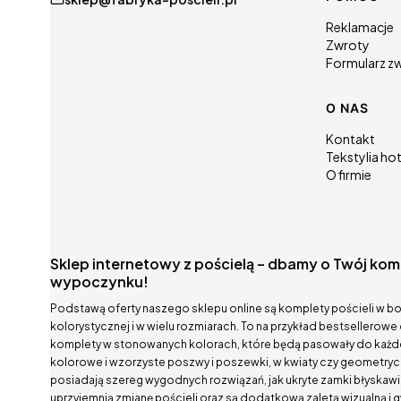
Linki w
Reklamacje
Zwroty
Formularz z
O NAS
Kontakt
Tekstylia ho
O firmie
Sklep internetowy z pościelą – dbamy o Twój kom
wypoczynku!
Podstawą oferty naszego sklepu online są komplety pościeli w b
kolorystycznej i w wielu rozmiarach. To na przykład bestsellero
komplety w stonowanych kolorach, które będą pasowały do każdej 
kolorowe i wzorzyste poszwy i poszewki, w kwiaty czy geometryc
posiadają szereg wygodnych rozwiązań, jak ukryte zamki błyskawic
uprzyjemnią zmianę pościeli oraz są dodatkową zaletą wizualną i 