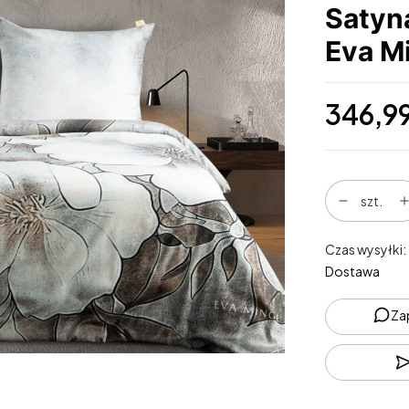
Satyn
Eva M
Cena
346,99
szt.
Czas wysyłki:
Dostawa
Za