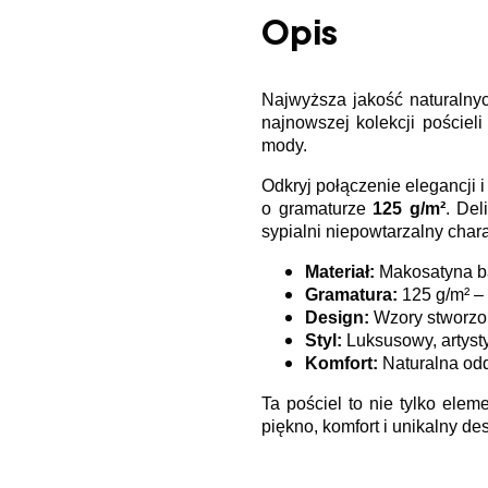
Opis
Najwyższa jakość naturalnyc
najnowszej kolekcji pościel
mody.
Odkryj połączenie elegancji i
o gramaturze
125 g/m²
. Del
sypialni niepowtarzalny chara
Materiał:
Makosatyna ba
Gramatura:
125 g/m² –
Design:
Wzory stworzon
Styl:
Luksusowy, artyst
Komfort:
Naturalna od
Ta pościel to nie tylko elem
piękno, komfort i unikalny de