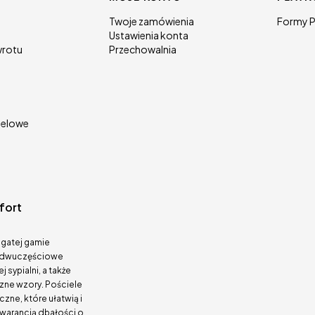
 stopce
Twoje zamówienia
Formy P
Ustawienia konta
wrotu
Przechowalnia
telowe
fort
ogatej gamie
we dwuczęściowe
sypialni, a także
zne wzory. Pościele
zne, które ułatwią i
gwarancją dbałości o