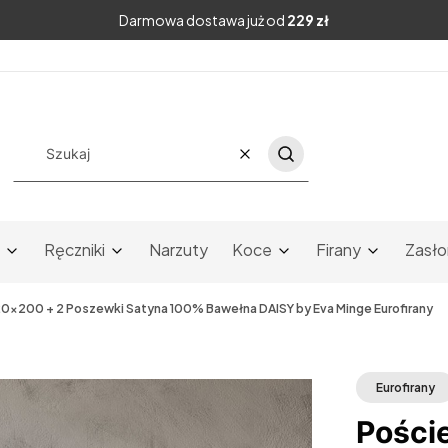
Darmowa dostawa już od
229 zł
Wyczyść
Szukaj
Ręczniki
Narzuty
Koce
Firany
Zasło
20x200 + 2 Poszewki Satyna 100% Bawełna DAISY by Eva Minge Eurofirany
Eurofirany
Pości