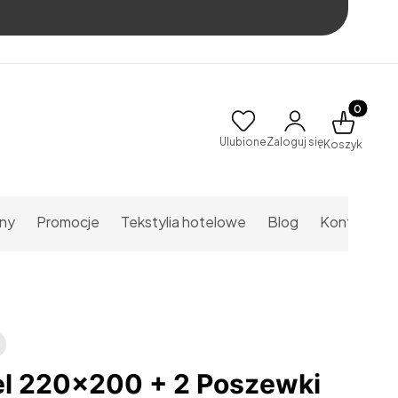
Produkty w
Ulubione
Zaloguj się
Koszyk
ny
Promocje
Tekstylia hotelowe
Blog
Kontakt
el 220x200 + 2 Poszewki