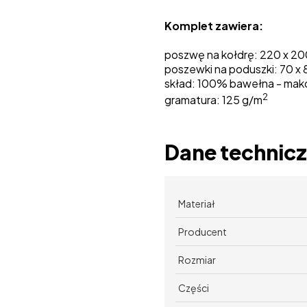
Komplet zawiera:
poszwę na kołdrę: 220 x 200
poszewki na poduszki: 70 x 8
skład: 100% bawełna - mako
2
gramatura: 125 g/m
Dane technic
Materiał
Producent
Rozmiar
Części