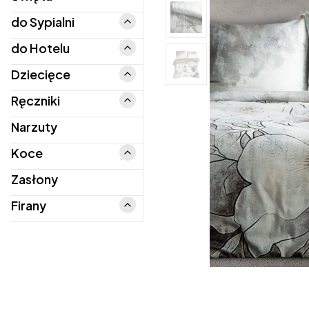
do Sypialni
do Sypialni
do Hotelu
do Hotelu
Dziecięce
Dziecięce
Ręczniki
Ręczniki
Narzuty
Koce
Koce
Zasłony
Firany
Firany