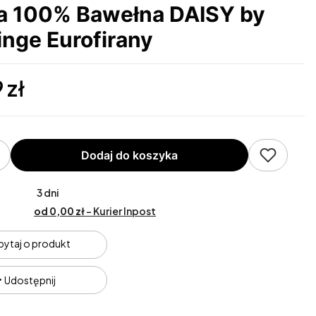
a 100% Bawełna DAISY by
inge Eurofirany
 zł
Dodaj do koszyka
3 dni
od 0,00 zł
- Kurier Inpost
pytaj o produkt
Udostępnij