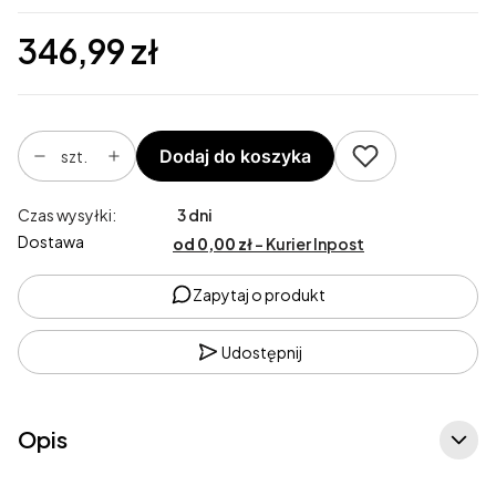
Cena
346,99 zł
Dodaj do koszyka
szt.
Czas wysyłki:
3 dni
Dostawa
od 0,00 zł
- Kurier Inpost
Zapytaj o produkt
Udostępnij
Opis