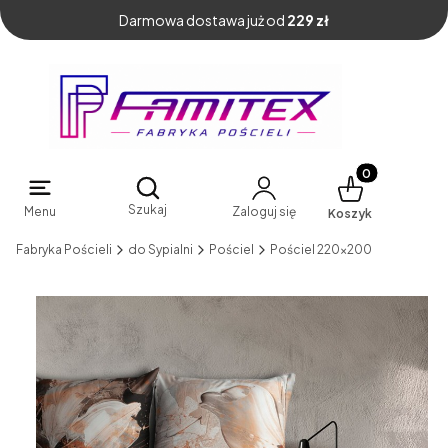
Darmowa dostawa już od
229 zł
Produkty w kosz
Otwórz wyszukiwarkę
Szukaj
Menu
Zaloguj się
Koszyk
Fabryka Pościeli
do Sypialni
Pościel
Pościel 220x200