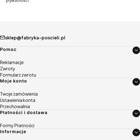
prywatności.
sklep@fabryka-poscieli.pl
Linki w stopce
Pomoc
Reklamacje
Zwroty
Formularz zwrotu
Moje konto
Twoje zamówienia
Ustawienia konta
Przechowalnia
Płatności i dostawa
Formy Płatności
Informacje