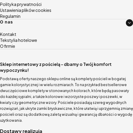
Polityka prywatności
Ustawienia plików cookies
Regulamin
O nas
Kontakt
Tekstylia hotelowe
O firmie
Sklep internetowy z pościelą – dbamy o Twój komfort
wypoczynku!
Podstawą oferty naszego sklepu online są komplety pościeli w bogatej
gamie kolorystycznej i w wielu rozmiarach. To na przykład bestsellerowe
dwuczęściowe komplety w stonowanych kolorach, które będą pasowały
do każdej sypialni, a także kolorowe i wzorzyste poszwy i poszewki, w
kwiaty czy geometryczne wzory. Pościele posiadają szereg wygodnych
rozwiązań, jak ukryte zamki błyskawiczne, które ułatwią i uprzyjemnią zmianę
pościeli oraz są dodatkową zaletą wizualną i gwarancją dbałości o wygodę
użytkowania.
Dostawy realizują