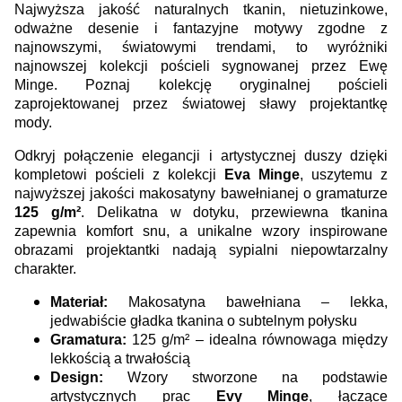
Najwyższa jakość naturalnych tkanin, nietuzinkowe,
odważne desenie i fantazyjne motywy zgodne z
najnowszymi, światowymi trendami, to wyróżniki
najnowszej kolekcji pościeli sygnowanej przez Ewę
Minge. Poznaj kolekcję oryginalnej pościeli
zaprojektowanej przez światowej sławy projektantkę
mody.
Odkryj połączenie elegancji i artystycznej duszy dzięki
kompletowi pościeli z kolekcji
Eva Minge
, uszytemu z
najwyższej jakości makosatyny bawełnianej o gramaturze
125 g/m²
. Delikatna w dotyku, przewiewna tkanina
zapewnia komfort snu, a unikalne wzory inspirowane
obrazami projektantki nadają sypialni niepowtarzalny
charakter.
Materiał:
Makosatyna bawełniana – lekka,
jedwabiście gładka tkanina o subtelnym połysku
Gramatura:
125 g/m² – idealna równowaga między
lekkością a trwałością
Design:
Wzory stworzone na podstawie
artystycznych prac
Evy Minge
, łączące